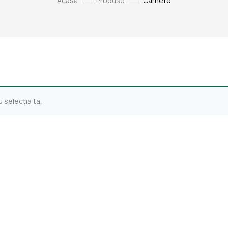
Acasă
Produse
Carnete
 selecția ta.