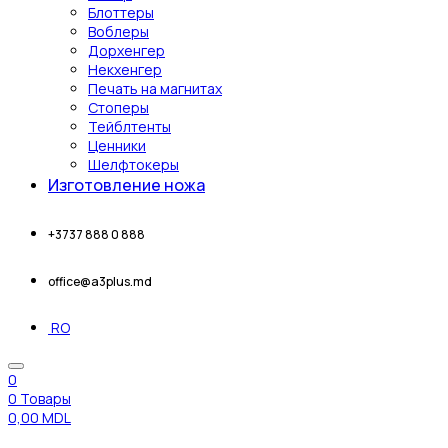
Блоттеры
Воблеры
Дорхенгер
Некхенгер
Печать на магнитах
Стоперы
Тейблтенты
Ценники
Шелфтокеры
Изготовление ножа
+3737 888 0 888
office@a3plus.md
RO
0
0
Товары
0,00
MDL