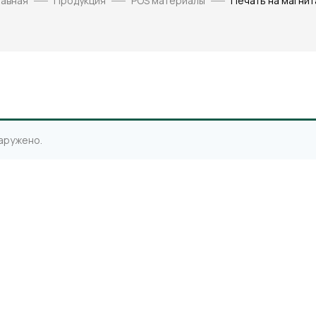
лавная
Продукция
POS материалы
Печать на магнит
аружено.