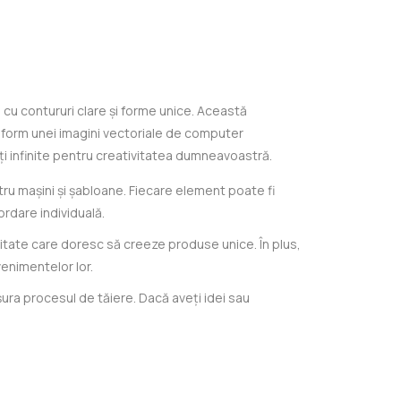
cu contururi clare și forme unice. Această
conform unei imagini vectoriale de computer
ți infinite pentru creativitatea dumneavoastră.
tru mașini și șabloane. Fiecare element poate fi
rdare individuală.
ublicitate care doresc să creeze produse unice. În plus,
enimentelor lor.
șura procesul de tăiere. Dacă aveți idei sau