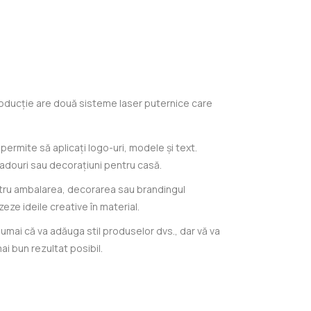
roducție are două sisteme laser puternice care
ermite să aplicați logo-uri, modele și text.
cadouri sau decorațiuni pentru casă.
pentru ambalarea, decorarea sau brandingul
zeze ideile creative în material.
umai că va adăuga stil produselor dvs., dar vă va
ai bun rezultat posibil.