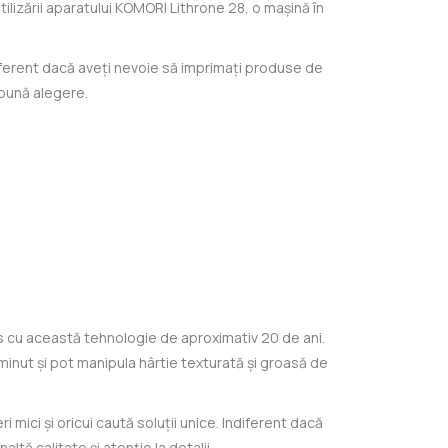
utilizării aparatului KOMORI Lithrone 28, o mașină în
ndiferent dacă aveți nevoie să imprimați produse de
i bună alegere.
es cu această tehnologie de aproximativ 20 de ani.
inut și pot manipula hârtie texturată și groasă de
 mici și oricui caută soluții unice. Indiferent dacă
ltă calitate și atenție la detalii.