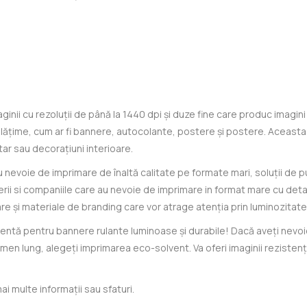
aginii cu rezoluții de până la 1440 dpi și duze fine care produc imagi
 lățime, cum ar fi bannere, autocolante, postere și postere. Aceasta
tar sau decorațiuni interioare.
nevoie de imprimare de înaltă calitate pe formate mari, soluții de p
erii si companiile care au nevoie de imprimare in format mare cu deta
re și materiale de branding care vor atrage atenția prin luminozitatea 
tă pentru bannere rulante luminoase și durabile! Dacă aveți nevoie
men lung, alegeți imprimarea eco-solvent. Va oferi imaginii rezistență
i multe informații sau sfaturi.