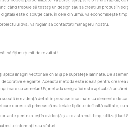
i când trebuie să testați un design sau să creați un produs în ediți
digitală este o soluție care, în cele din urmă, vă economisește timp ș
le proiectului dvs., vă rugăm să contactați managerul nostru.
ât să fiți mulțumit de rezultat!
i aplica imagini vectoriale chiar și pe suprafețe laminate. De aseme
ecorative elegante. Această metodă este ideală pentru crearea de 
 imprimare cu cerneluri UV, metoda serigrafiei este aplicabilă oricărei
 scoată în evidență detalii în produse imprimate cu elemente decorat
i care doresc să primească materiale tipărite de înaltă calitate, cu
ante pentru a ieși în evidență și a rezista mult timp, utilizați lac
i multe informații sau sfaturi.