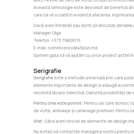
Această tehnologie este deosebit de benefică atunc
care să vă scoată în evidență afacerea, imprimarea 
Dacă aveți întrebări sau doriți să discutați detalii
Manager Olga
Telefon:
+373 79808115
E-mail:
oomelicenco@a3plus.md
Suntem gata să vă ajutăm cu orice proiect astfel înc
Serigrafie
Serigrafie
este o metodă universală prin care puteț
elemente importante de design și adaugă accente d
necesită lăcuire selectivă. Datorită posibilității de
Pentru cine este potrivit:
Pentru cei care doresc să
de vizită, ambalaje și cataloage premium. Pentru ce
Sfat:
Când aveți nevoie de elemente de design import
Nu ezitați să contactați managerul nostru pentru ma