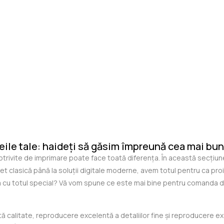
eile tale: haideți să găsim împreună cea mai bun
potrivite de imprimare poate face toată diferența. În această secțiu
ffset clasică până la soluții digitale moderne, avem totul pentru ca p
va cu totul special? Vă vom spune ce este mai bine pentru comanda dv
ă calitate, reproducere excelentă a detaliilor fine și reproducere e