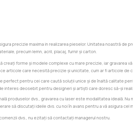
igura precizie maxima in realizarea pieselor. Unitatea noastră de p
teriale, precum lemn, acril, placaj, furnir și carton.
să creați forme și modele complexe cu mare precizie, iar gravarea vă p
 articole care necesită precizie și unicitate, cum ar fi articole de 
te perfect pentru cei care caută soluții unice și de înaltă calitate 
de interes deosebit pentru designeri și artiști care doresc să-și reali
nală produselor dvs., gravarea cu laser este modalitatea ideală. Nu n
are să discutați ideile dvs. cu noi în avans pentru a vă asigura cel m
e comenzii dvs., nu ezitați să contactați managerul nostru.