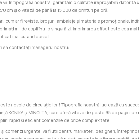
e vii. În tipografia noastră, garantăm o calitate ireproșabilă datorită 
70 cm și o viteză de până la 15.000 de printuri pe oră.
ri, cum ar fi reviste, broșuri, ambalaje și materiale promoționale. I
 imprimați mii de copii într-o singură zi, imprimarea offset este cea ma
it cât mai curând posibil.
ăm să contactați managerul nostru:
 este nevoie de circulație ieri! Tipografia noastră lucrează cu succ
nță KONIKA și MINOLTA, care oferă viteze de peste 65 de pagini pe m
ini rapid și eficient comenzile de orice complexitate.
i comenzi urgente. Va fi util pentru marketeri, designeri, întreprinderi
 sau modele personalizate, vă puteți aștepta la o livrare rapidă, de îna