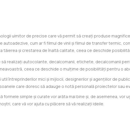
logii uimitor de precise care vă permit să creați produse magnifice 
e autoadezive, cum ar fi filmul de vinil și filmul de transfer termic, 
tăierea și crestarea de înaltă calitate, ceea ce deschide posibilită
e să realizați autocolante, decalcomanii, etichete, decalcomanii pen
mneavoastră, ceea ce deschide o mulțime de posibilități pentru o abo
fi util întreprinderilor mici și mijlocii, designerilor și agențiilor de p
rsoanele care doresc să adauge o notă personală proiectelor sau ev
i că formele simple și curate vor arăta mai bine și, de asemenea, vor u
noștri, care vă vor ajuta cu plăcere să vă realizați ideile.