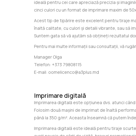
ideală pentru cei care apreciază precizia și imaginil
cinci culori cu un format de imprimare maxim de 50x
Acest tip de tipărire este excelent pentru tiraje ma
înaltă calitate, cu culori și detalii vibrante, sau să
Suntem gata să vă ajutăm să obțineți rezultatul dor
Pentru mai multe informații sau consultații, vă rug
Manager Olga
Telefon:
+373 79808115
E-mail:
oomelicenco@a3plus.md
Imprimare digitală
Imprimarea digitală este opțiunea dvs. atunci când
Folosim două mașini de imprimat de înaltă performa
până la 350 g/m². Aceasta înseamnă că putem îndepl
Imprimarea digitală este ideală pentru tiraje scurte ș
aveți nevoie de cărți de vizită, broșuri promoționale