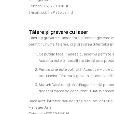
Telefon:
+373 79 808116
E-mail:
isubina@a3plus.md
Tăiere și gravare cu laser
Tăiere și gravare cu laser
este o tehnologie care as
permit nu numai tăierea, ci și gravarea diferitelor ma
Ce putem face
: Tăierea cu laser vă permite 
Aceasta este o modalitate ideală de a produce
Pentru cine este potrivit?
: Acest serviciu es
produselor. Tăierea și gravura cu laser vor fi 
Sfaturi
: Dacă doriți să adăugați o notă perso
deosebi marca de concurenți. Luați în consider
Dacă aveți întrebări sau doriți să discutați detaliil
Manager Julia
Telefon:
+373 79 808116