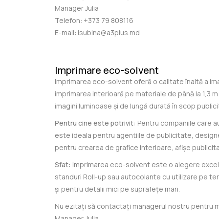
Manager Julia
Telefon:
+373 79 808116
E-mail:
isubina@a3plus.md
Imprimare eco-solvent
Imprimarea eco-solvent oferă o calitate înaltă a im
imprimarea interioară pe materiale de până la 1,3 m
imagini luminoase și de lungă durată în scop publici
Pentru cine este potrivit:
Pentru companiile care au 
este ideala pentru agentiile de publicitate, design
pentru crearea de grafice interioare, afișe publicita
Sfat:
Imprimarea eco-solvent este o alegere excelen
standuri Roll-up sau autocolante cu utilizare pe ter
și pentru detalii mici pe suprafețe mari.
Nu ezitați să contactați managerul nostru pentru ma
Manager Julia