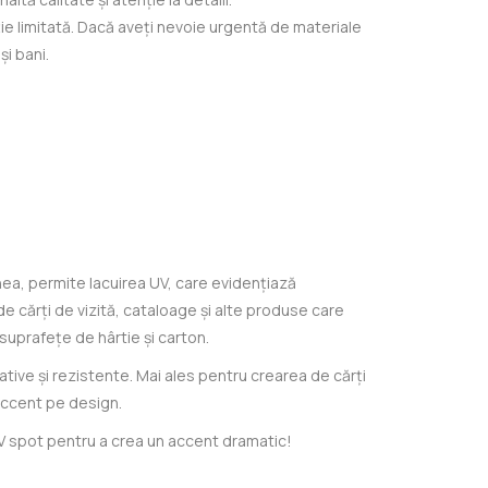
e limitată. Dacă aveți nevoie urgentă de materiale
i bani.
nea, permite lacuirea UV, care evidențiază
cărți de vizită, cataloage și alte produse care
 suprafețe de hârtie și carton.
ive și rezistente. Mai ales pentru crearea de cărți
 accent pe design.
 UV spot pentru a crea un accent dramatic!