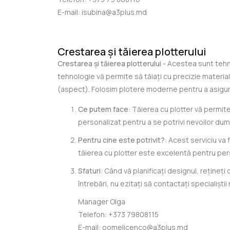
E-mail:
isubina@a3plus.md
Crestarea și tăierea plotterului
Crestarea și tăierea plotterului
- Acestea sunt tehno
tehnologie vă permite să tăiați cu precizie material
(aspect). Folosim plotere moderne pentru a asigura 
Ce putem face
: Tăierea cu plotter vă permit
personalizat pentru a se potrivi nevoilor du
Pentru cine este potrivit?
: Acest serviciu va 
tăierea cu plotter este excelentă pentru pe
Sfaturi
: Când vă planificați designul, rețineț
întrebări, nu ezitați să contactați specialiștii 
Manager Olga
Telefon:
+373 79808115
E-mail:
oomelicenco@a3plus.md